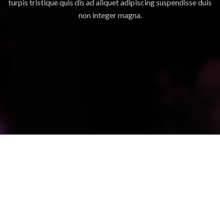
turpis tristique quis dis ad aliquet adipiscing suspendisse duis
non integer magna.
Suspendisse quam at vestibulum
Kitchen
Netus eu mollis hac dignis
Furniture
Et vestibulum quis a suspendisse
Decor