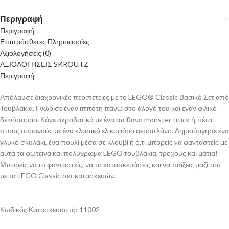
Περιγραφή
Περιγραφή
Επιπρόσθετες Πληροφορίες
Αξιολογήσεις (0)
ΑΞΙΟΛΟΓΗΣΕΙΣ SKROUTZ
Περιγραφή
Απόλαυσε διαχρονικές περιπέτειες με το LEGO® Classic Βασικό Σετ από
Τουβλάκια. Γνώρισε έναν ιππότη πάνω στο άλογό του και έναν φιλικό
δεινόσαυρο. Κάνε ακροβατικά με ένα απίθανο monster truck ή πέτα
στους ουρανούς με ένα κλασικό ελικοφόρο αεροπλάνο. Δημιούργησε ένα
γλυκό σκυλάκι, ένα πουλί μέσα σε κλουβί ή ό,τι μπορείς να φανταστείς με
αυτά τα φωτεινά και πολύχρωμα LEGO τουβλάκια, τροχούς και μάτια!
Μπορείς να το φανταστείς, να το κατασκευάσεις και να παίξεις μαζί του
με τα LEGO Classic σετ κατασκευών.
Κωδικός Κατασκευαστή: 11002